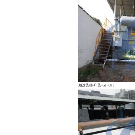
顺达染整-印染-GF-60T