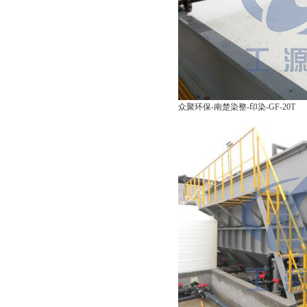
众聚环保-南楚染整-印染-GF-20T