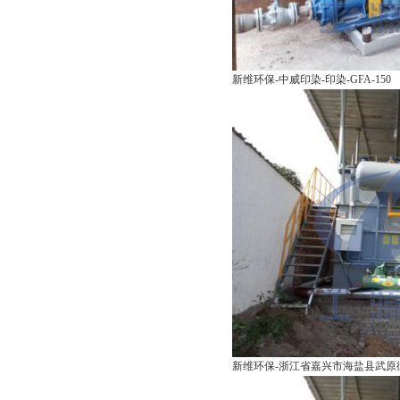
新维环保-中威印染-印染-GFA-150
新维环保-浙江省嘉兴市海盐县武原街